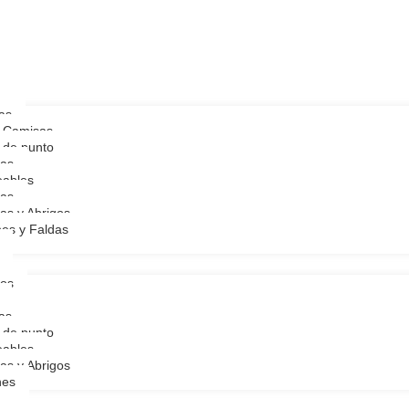
as
y Camisas
 de punto
as
ables
as
as y Abrigos
nes y Faldas
ios
as
 de punto
ables
as y Abrigos
nes