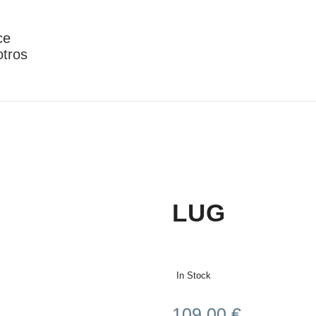
ce
otros
LUG
In Stock
109,00
€