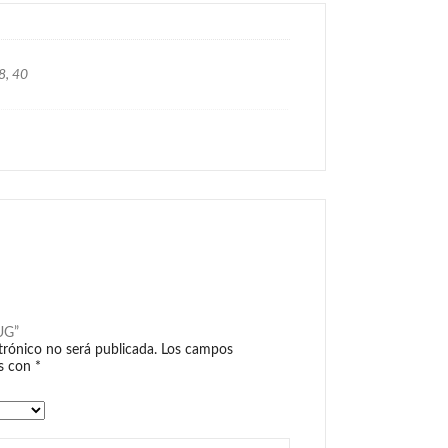
8, 40
LUG”
trónico no será publicada.
Los campos
os con
*