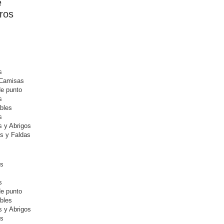
e
ros
s
 Camisas
e punto
s
bles
s
 y Abrigos
s y Faldas
os
s
e punto
bles
 y Abrigos
es