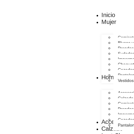
Inicio
Mujer
Camiset
Blusas 
Prendas
Sudader
Imperme
Chaquet
Cazador
Pantalo
Hombre
Vestidos
Accesor
Calzado
Camiset
Prendas
Imperme
Cazador
Accesorios
Pantalo
Calzado