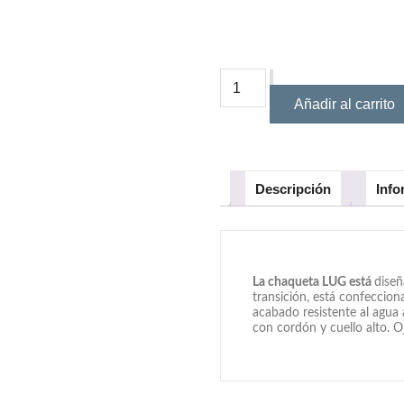
Añadir al carrito
Descripción
Info
La chaqueta LUG está
diseñ
transición, está confecci
acabado resistente al agua
con cordón y cuello alto. Oj