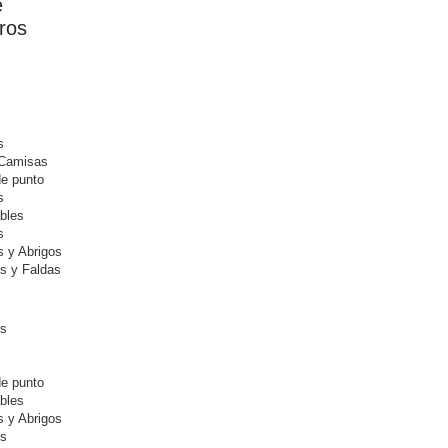
e
ros
s
 Camisas
e punto
s
bles
s
 y Abrigos
s y Faldas
os
s
e punto
bles
 y Abrigos
es