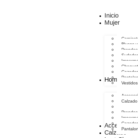
Inicio
Mujer
Camiset
Blusas 
Prendas
Sudader
Imperme
Chaquet
Cazador
Pantalo
Hombre
Vestidos
Accesor
Calzado
Camiset
Prendas
Imperme
Cazador
Accesorios
Pantalo
Calzado