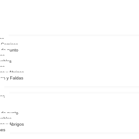
as
y Camisas
 de punto
as
ables
as
as y Abrigos
nes y Faldas
ios
as
 de punto
ables
as y Abrigos
nes