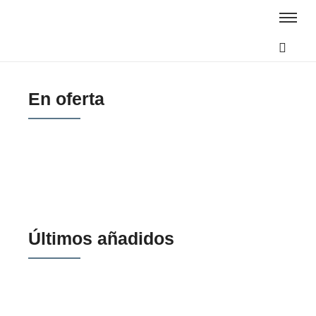
En oferta
CEL
Bolso Kuhiró
Cinturón Vibak
92,00
€
59,00
€
29,00
€
Últimos añadidos
Jersey Prime
Jersey Uno
Jersey Prime